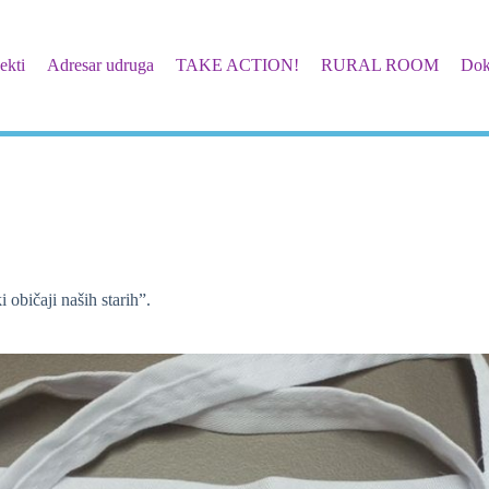
ekti
Adresar udruga
TAKE ACTION!
RURAL ROOM
Dok
 običaji naših starih”.