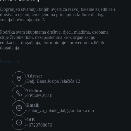
Doprinijeti stvaranju boljih uvjeta za razvoj lokalne zajednice i
društva u cjelini, temeljeno na principima kulture dijaloga,
znanja i očuvanja okoliša.
Podrška svim skupinama društva, djeci, mladima, osobama
strije životne dobi, nezaposlenima kroz organizaciju
edukacija, događanja, informiranje i provedbu različitih
događanja.
Brzi kontakt
Adresa:
Dalj, Bana Josipa Jelačića 12
Telefon:
099/465-9810
Email:
centar_za_mlade_dalj@outlook.com
OIB
46723708676