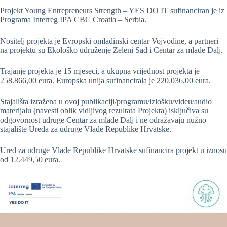
Projekt Young Entrepreneurs Strength – YES DO IT sufinanciran je iz
Programa Interreg IPA CBC Croatia – Serbia.
Nositelj projekta je Evropski omladinski centar Vojvodine, a partneri
na projektu su Ekološko udruženje Zeleni Sad i Centar za mlade Dalj.
Trajanje projekta je 15 mjeseci, a ukupna vrijednost projekta je
258.866,00 eura. Europska unija sufinancirala je 220.036,00 eura.
Stajališta izražena u ovoj publikaciji/programu/izlošku/videu/audio
materijalu (navesti oblik vidljivog rezultata Projekta) isključiva su
odgovornost udruge Centar za mlade Dalj i ne odražavaju nužno
stajalište Ureda za udruge Vlade Republike Hrvatske.
Ured za udruge Vlade Republike Hrvatske sufinancira projekt u iznosu
od 12.449,50 eura.