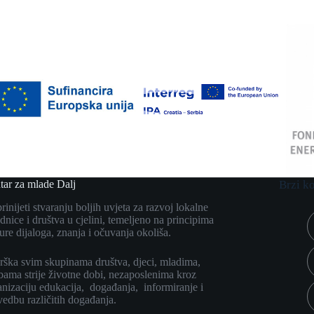
tar za mlade Dalj
Brzi k
inijeti stvaranju boljih uvjeta za razvoj lokalne
dnice i društva u cjelini, temeljeno na principima
ure dijaloga, znanja i očuvanja okoliša.
rška svim skupinama društva, djeci, mladima,
bama strije životne dobi, nezaposlenima kroz
anizaciju edukacija, događanja, informiranje i
vedbu različitih događanja.