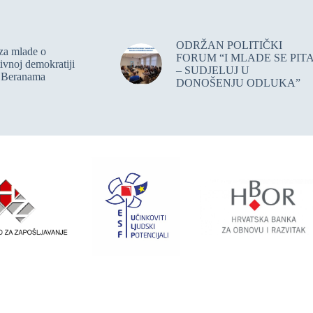
ODRŽAN POLITIČKI
za mlade o
FORUM “I MLADE SE PIT
tivnoj demokratiji
– SUDJELUJ U
 Beranama
DONOŠENJU ODLUKA”