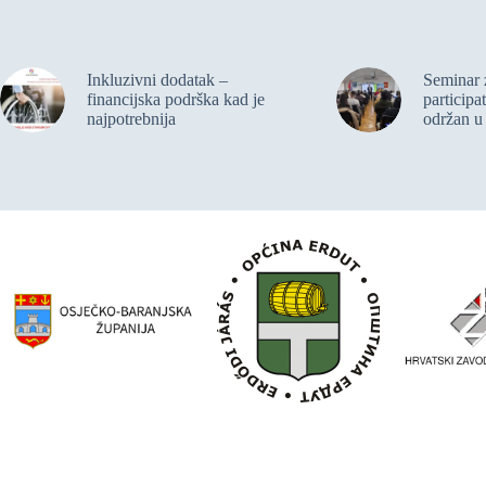
Inkluzivni dodatak –
Seminar 
financijska podrška kad je
participa
najpotrebnija
održan u