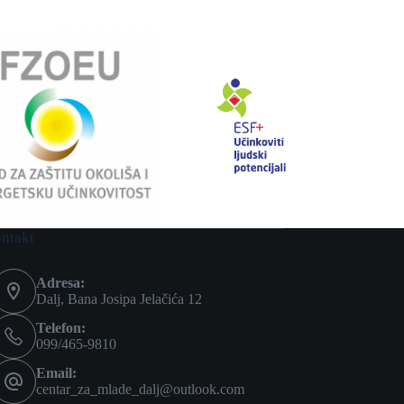
ontakt
Adresa:
Dalj, Bana Josipa Jelačića 12
Telefon:
099/465-9810
Email:
centar_za_mlade_dalj@outlook.com