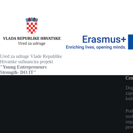
Ured za udruge Vlade Republike
Hrvatske sufinancira projekt
"Young Entrepreneurs
Strength- DO IT"
Cen
Dopr
zaje
kult
Pod
oso
org
pro